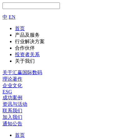
中
EN
首页
产品及服务
行业解决方案
合作伙伴
投资者关系
关于我们
关于汇赢国际数码
理论著作
企业文化
ESG
成功案例
资讯与活动
联系我们
加入我们
通知公告
首页