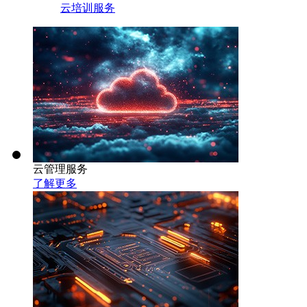
云培训服务
云管理服务
了解更多