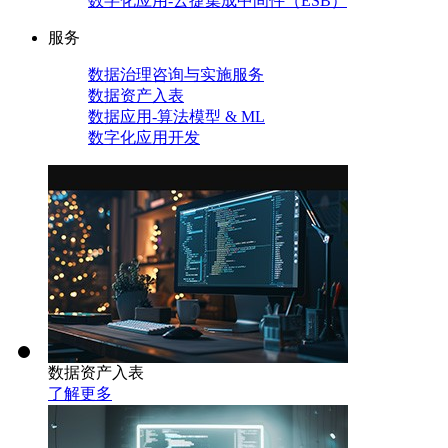
数字化应用-云捷集成中间件（ESB）
服务
数据治理咨询与实施服务
数据资产入表
数据应用-算法模型 & ML
数字化应用开发
数据资产入表
了解更多