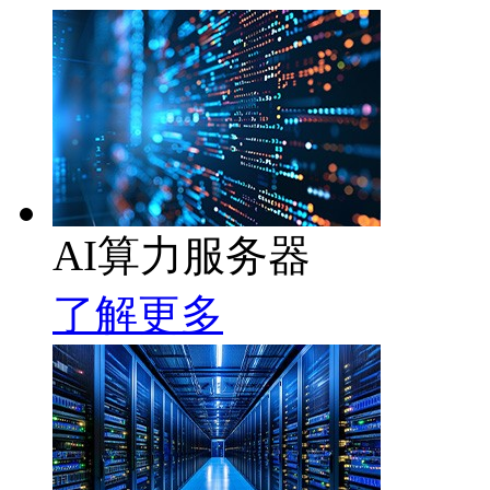
AI算力服务器
了解更多